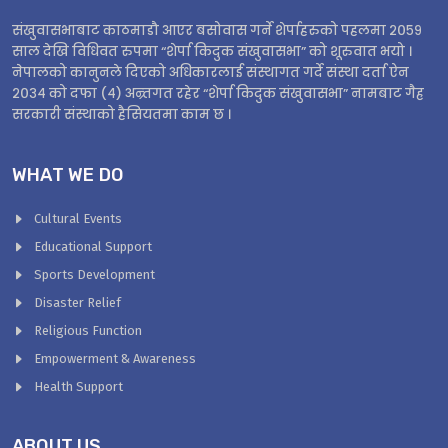
संखुवासभाबाट काठमाडौ आएर बसोवास गर्ने शेर्पाहरुको पहलमा २०५९
साल देखि विधिवत रुपमा “शेर्पा किदुक संखुवासभा” को शूरुवात भयो ।
नेपालको कानुनले दिएको अधिकारलाई संस्थागत गर्दे संस्था दर्ता ऐन
२०३४ को दफा (४) अन्र्तगत रहेर “शेर्पा किदुक संखुवासभा” नामबाट गैह्र
सरकारी संस्थाको हैसियतमा काम छ ।
WHAT WE DO
Cultural Events
Educational Support
Sports Development
Disaster Relief
Religious Function
Empowerment & Awareness
Health Support
ABOUT US