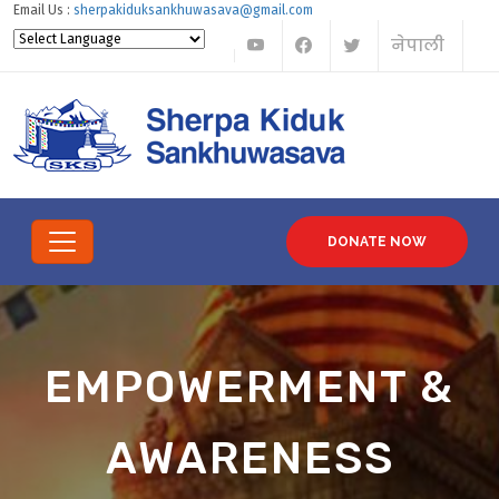
Email Us :
sherpakiduksankhuwasava@gmail.com
नेपाली
Translate
Powered by
DONATE NOW
EMPOWERMENT &
AWARENESS